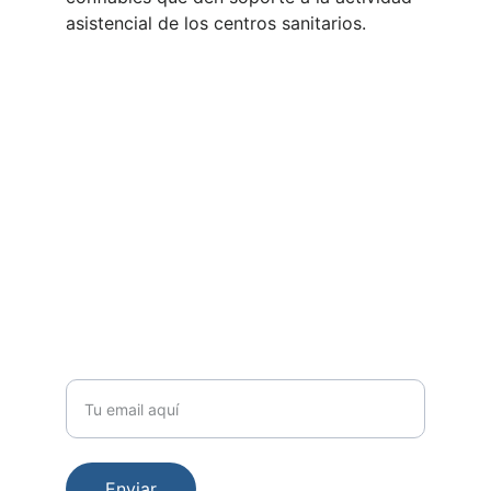
asistencial de los centros sanitarios.
Contacto
Visita nuestra web corporativa 
hola@forohospitalario.es
SÍGUENOS EN REDES 
SUSCRÍBETE A NUESTRO BOLETÍN 
Correo electrónico
Enviar