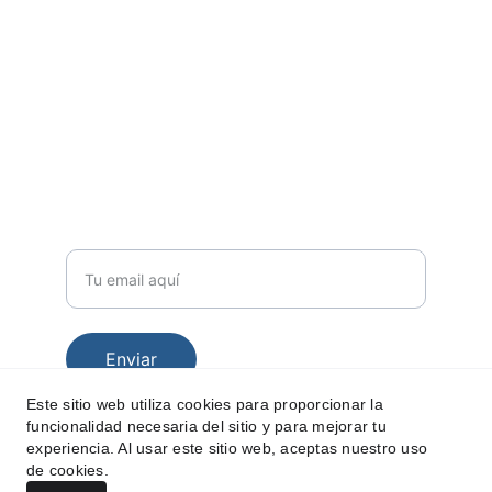
Visita nuestra web corporativa 
hola@forohospitalario.es
SÍGUENOS EN REDES 
SUSCRÍBETE A NUESTRO BOLETÍN 
Correo electrónico
Enviar
Este sitio web utiliza cookies para proporcionar la
funcionalidad necesaria del sitio y para mejorar tu
experiencia. Al usar este sitio web, aceptas nuestro uso
de cookies.