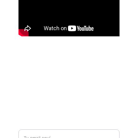
Contacto
Visita nuestra web corporativa 
hola@forohospitalario.es
SÍGUENOS EN REDES 
SUSCRÍBETE A NUESTRO BOLETÍN 
Correo electrónico