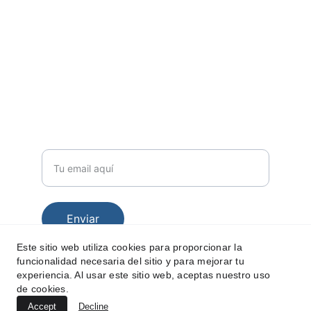
Visita nuestra web corporativa 
hola@forohospitalario.es
SÍGUENOS EN REDES 
SUSCRÍBETE A NUESTRO BOLETÍN 
Correo electrónico
Enviar
Este sitio web utiliza cookies para proporcionar la
funcionalidad necesaria del sitio y para mejorar tu
experiencia. Al usar este sitio web, aceptas nuestro uso
de cookies.
Accept
Decline